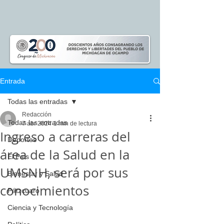
Entrada
Todas las entradas
Redacción
Todas las entradas
7 abr 2024
1 min de lectura
Ingreso a carreras del
Deportes
área de la Salud en la
El Pais
UMSNH, será por sus
Bienestar y Salud
conocimientos
Pátzcuaro
Ciencia y Tecnología