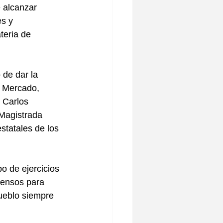
 alcanzar 
s y 
teria de 
 de dar la 
 Mercado, 
 Carlos 
Magistrada 
statales de los 
po de ejercicios 
censos para 
pueblo siempre 