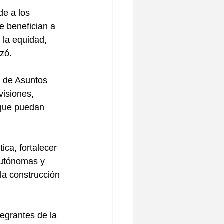
de a los 
e benefician a 
 la equidad, 
izó.
n de Asuntos 
visiones, 
 que puedan 
ica, fortalecer 
 autónomas y 
la construcción 
egrantes de la 