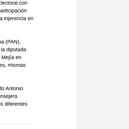
lectoral con 
articipación 
a injerencia en 
na (PAN), 
la diputada 
 Mejía en 
des, mismas 
do Antonio 
nsejera 
s diferentes 