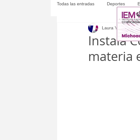
Todas las entradas
Deportes
E
Laura Yépez
30 ab
Michoacán
Municipales
Instala 
materia e