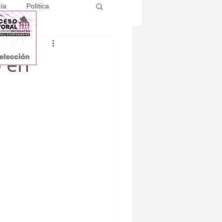
ía
Política
o en