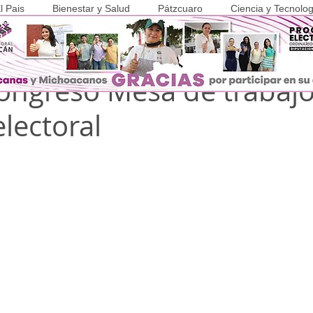
l Pais
Bienestar y Salud
Pátzcuaro
Ciencia y Tecnolog
r
2 min de lectura
COVID-19
Congreso Mesa de trabaj
lectoral