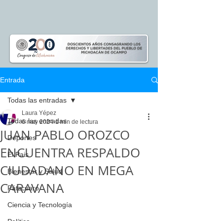
Entrada
Todas las entradas
Laura Yépez
Todas las entradas
6 may 2024
1 min de lectura
JUAN PABLO OROZCO
Deportes
ENCUENTRA RESPALDO
El Pais
CIUDADANO EN MEGA
Bienestar y Salud
CARAVANA
Pátzcuaro
Ciencia y Tecnología