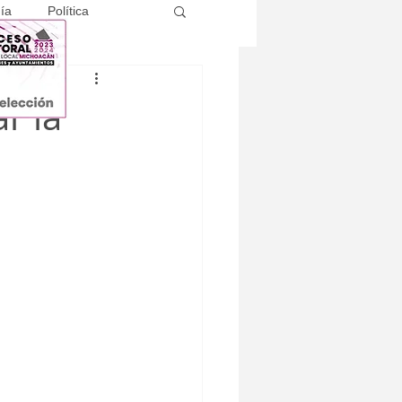
ía
Política
ar la