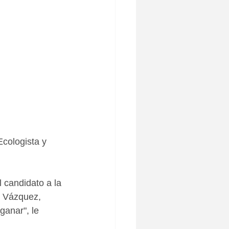
cologista y 
 candidato a la 
a Vázquez, 
anar", le 