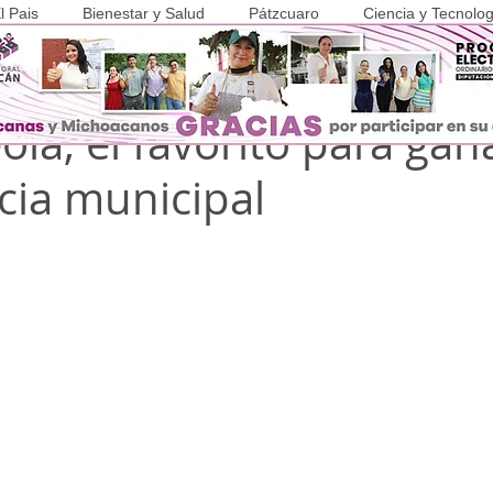
l Pais
Bienestar y Salud
Pátzcuaro
Ciencia y Tecnolog
y 2024
1 min de lectura
COVID-19
eola, el favorito para gan
cia municipal