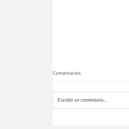
Comentarios
Escribir un comentario...
Toño Mendoza rinde su
Primer Informe Legislativo