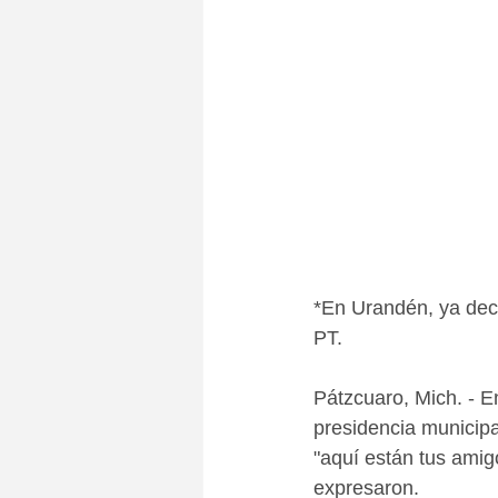
*En Urandén, ya deci
PT. 
Pátzcuaro, Mich. - En
presidencia municipa
"aquí están tus amig
expresaron.