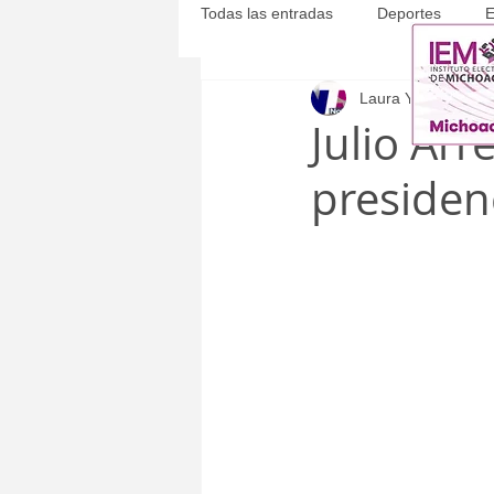
Todas las entradas
Deportes
E
Laura Yépez
6 ma
Michoacán
Municipales
Julio Arr
presiden