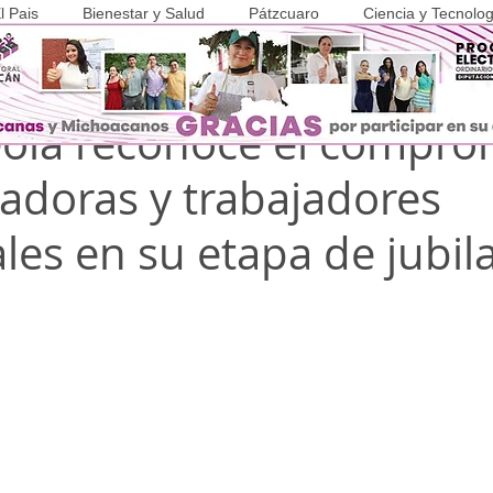
l Pais
Bienestar y Salud
Pátzcuaro
Ciencia y Tecnolog
 2025
1 min de lectura
COVID-19
reola reconoce el compro
jadoras y trabajadores
les en su etapa de jubil