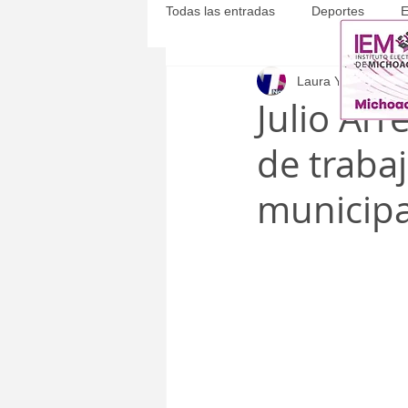
Todas las entradas
Deportes
E
Laura Yépez
8 abr
Michoacán
Municipales
Julio Ar
de traba
municipa