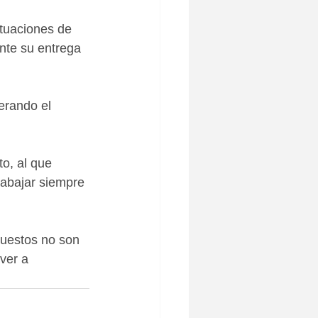
tuaciones de 
te su entrega 
erando el 
o, al que 
rabajar siempre 
puestos no son 
ver a 