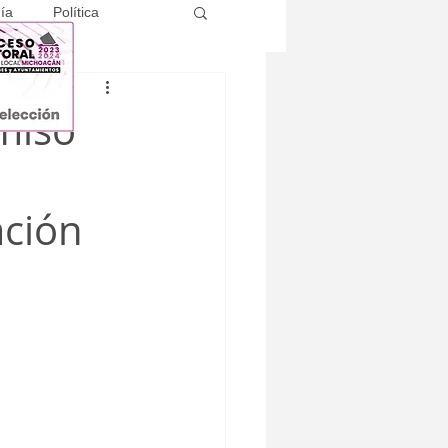
ía
Política
miso
ación