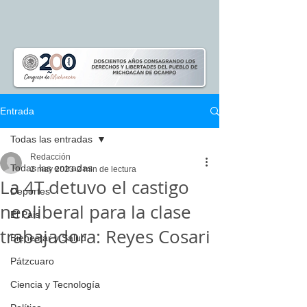
Entrada
Todas las entradas
Redacción
Todas las entradas
2 may 2023
2 min de lectura
La 4T detuvo el castigo
Deportes
neoliberal para la clase
El Pais
trabajadora: Reyes Cosari
Bienestar y Salud
Pátzcuaro
Ciencia y Tecnología