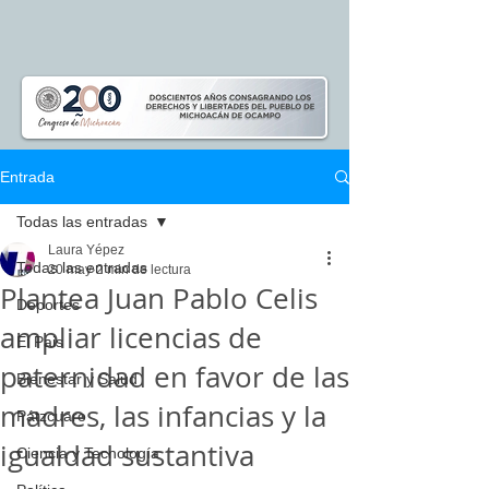
Entrada
Todas las entradas
Laura Yépez
Todas las entradas
20 may
2 min de lectura
Plantea Juan Pablo Celis
Deportes
ampliar licencias de
El Pais
paternidad en favor de las
Bienestar y Salud
madres, las infancias y la
Pátzcuaro
igualdad sustantiva
Ciencia y Tecnología