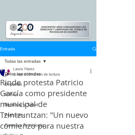
Entrada
Todas las entradas
Laura Yépez
Todas las entradas
1 sept 2024
2 min de lectura
Rinde protesta Patricio
Deportes
García como presidente
El Pais
municipal de
Bienestar y Salud
Tzintzuntzan: "Un nuevo
Pátzcuaro
comienzo para nuestra
Ciencia y Tecnología