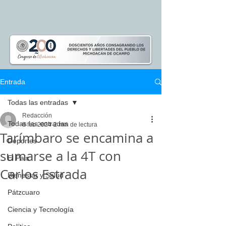
Entrada
Todas las entradas
Redacción
Todas las entradas
8 feb 2024
2 min de lectura
Tarímbaro se encamina a
Deportes
sumarse a la 4T con
El Pais
Carlos Estrada
Bienestar y Salud
Pátzcuaro
Ciencia y Tecnología