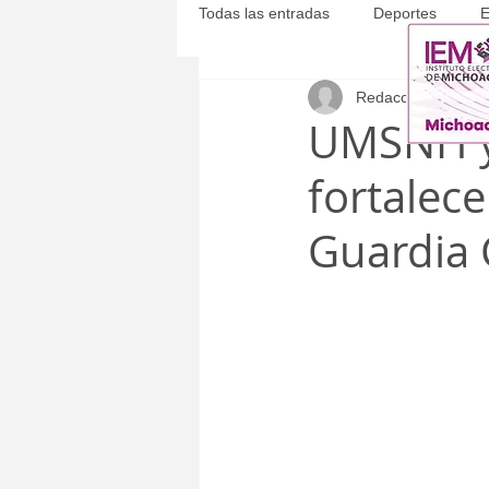
Todas las entradas
Deportes
E
Redacción
11 sept
Michoacán
Municipales
UMSNH y
fortalece
Guardia C