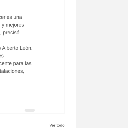
cerles una 
s y mejores 
 precisó.
 Alberto León, 
es 
cente para las 
talaciones, 
Ver todo