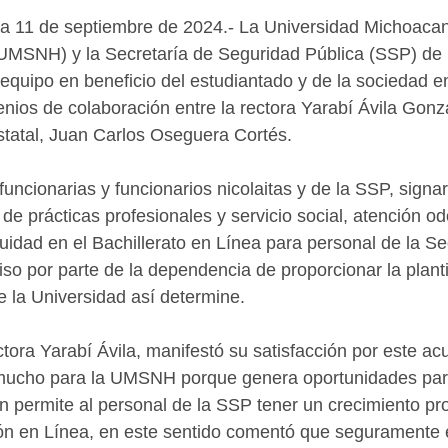
 a 11 de septiembre de 2024.- La Universidad Michoaca
(UMSNH) y la Secretaría de Seguridad Pública (SSP) de
 equipo en beneficio del estudiantado y de la sociedad en
nios de colaboración entre la rectora Yarabí Ávila Gonzál
statal, Juan Carlos Oseguera Cortés.
uncionarias y funcionarios nicolaitas y de la SSP, signar
de prácticas profesionales y servicio social, atención od
uidad en el Bachillerato en Línea para personal de la Se
so por parte de la dependencia de proporcionar la planti
e la Universidad así determine.
tora Yarabí Ávila, manifestó su satisfacción por este acu
a mucho para la UMSNH porque genera oportunidades para
n permite al personal de la SSP tener un crecimiento pro
ión en Línea, en este sentido comentó que seguramente 