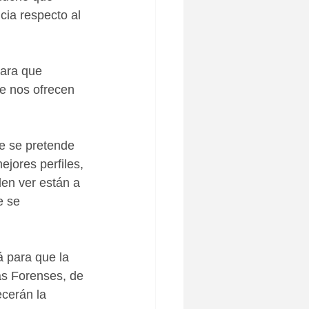
cia respecto al 
ara que 
e nos ofrecen 
ue se pretende 
jores perfiles, 
en ver están a 
e se 
á para que la 
as Forenses, de 
ecerán la 