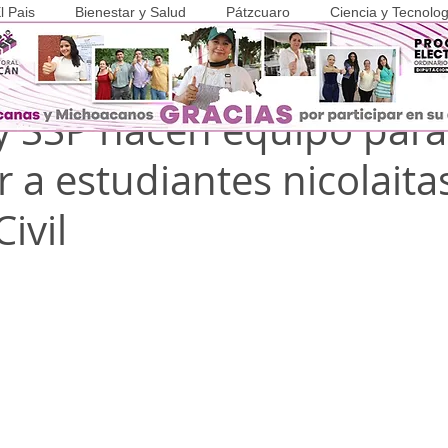
l Pais
Bienestar y Salud
Pátzcuaro
Ciencia y Tecnolog
 2024
3 min de lectura
COVID-19
 SSP hacen equipo para
r a estudiantes nicolaitas
ivil