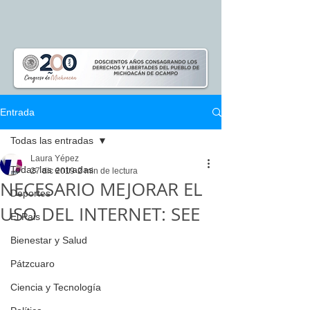
Entrada
Todas las entradas
Laura Yépez
Todas las entradas
27 dic 2019
2 min de lectura
NECESARIO MEJORAR EL
Deportes
USO DEL INTERNET: SEE
El Pais
Bienestar y Salud
Pátzcuaro
Ciencia y Tecnología