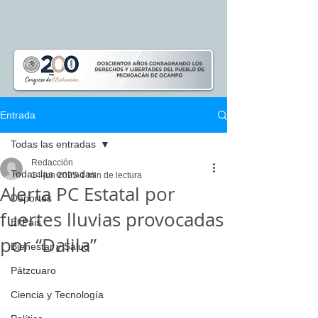
Entrada
Todas las entradas
Redacción
Todas las entradas
14 jun 2025
1 min de lectura
Alerta PC Estatal por
Deportes
fuertes lluvias provocadas
El Pais
por “Dalila”
Bienestar y Salud
Pátzcuaro
Ciencia y Tecnología