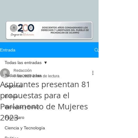
Entrada
Todas las entradas
Redacción
Todas las entradas
7 feb 2023
2 min de lectura
Aspirantes presentan 81
Deportes
propuestas para el
El Pais
Parlamento de Mujeres
Bienestar y Salud
2023
Pátzcuaro
Ciencia y Tecnología