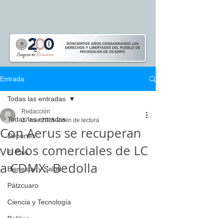
Entrada
Todas las entradas
Redacción
Todas las entradas
27 mar 2025
2 min de lectura
Con Aerus se recuperan
Deportes
vuelos comerciales de LC
El Pais
a CDMX: Bedolla
Bienestar y Salud
Pátzcuaro
Ciencia y Tecnología