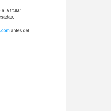
a la titular 
resadas.
l.com
 antes del 