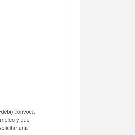
edebi) convoca 
empleo y que 
olicitar una 