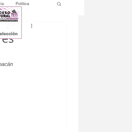
ía
Política
res
hoacán