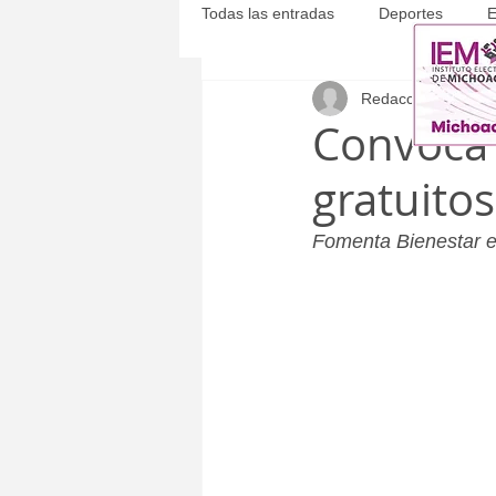
Todas las entradas
Deportes
E
Redacción
29 mar
Michoacán
Municipales
Convoca a
gratuitos
Fomenta Bienestar e