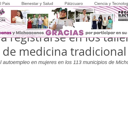
l Pais
Bienestar y Salud
Pátzcuaro
Ciencia y Tecnolog
 2023
1 min de lectura
COVID-19
 registrarse en los talle
 de medicina tradicional
l autoempleo en mujeres en los 113 municipios de Mic