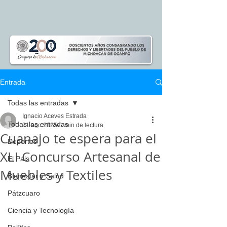
Entrada
Todas las entradas
Ignacio Aceves Estrada
Todas las entradas
21 ago 2025
1 min de lectura
Cuanajo te espera para el
Deportes
XLI Concurso Artesanal de
El Pais
Muebles y Textiles
Bienestar y Salud
Pátzcuaro
Ciencia y Tecnología