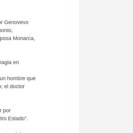
por Genovevo 
onio, 
iposa Monarca, 
magia en 
s un hombre que 
; el doctor 
 por 
ro Estado". 