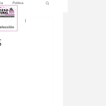
ía
Política
S