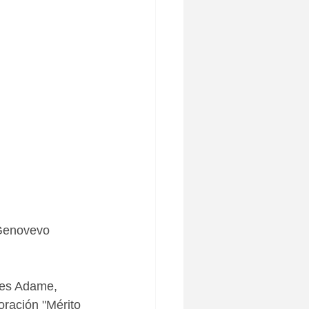
 Genovevo 
res Adame, 
ración "Mérito 