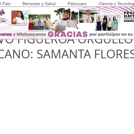
l Pais
Bienestar y Salud
Pátzcuaro
Ciencia y Tecnolog
 2022
2 min de lectura
COVID-19
VO FIGUEROA ORGULLO
CANO: SAMANTA FLORE