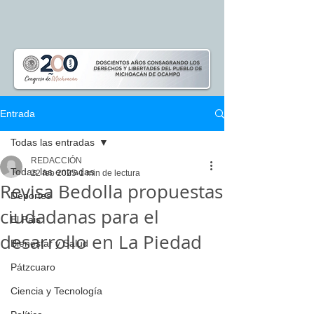
Entrada
Todas las entradas
REDACCIÓN
Todas las entradas
22 feb 2025
1 min de lectura
Revisa Bedolla propuestas
Deportes
ciudadanas para el
El Pais
desarrollo en La Piedad
Bienestar y Salud
Pátzcuaro
Ciencia y Tecnología