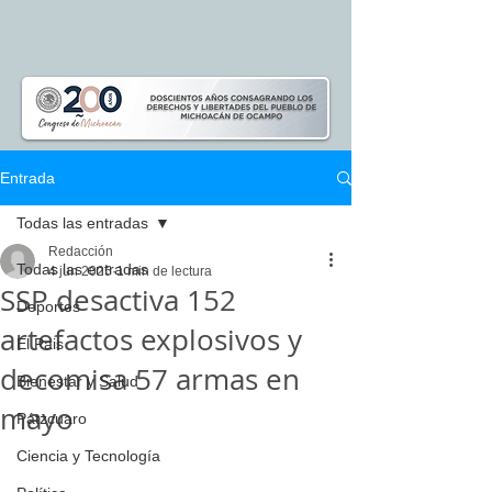
Entrada
Todas las entradas
Redacción
Todas las entradas
4 jun 2025
1 min de lectura
SSP desactiva 152
Deportes
artefactos explosivos y
El Pais
decomisa 57 armas en
Bienestar y Salud
mayo
Pátzcuaro
Ciencia y Tecnología