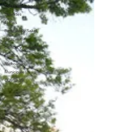
Todas las entradas
Deportes
El Pais
Bienestar y Salud
Pátzcuaro
Ciencia y Tecnología
Política
Michoacán
Municipales
COVID-19