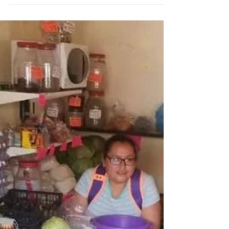
ERONGARÍCUARO
DONARÁN EL 100% DE SU
SALARIO ANTE COVID-19
ERONGARÍCUARO, Michoacán.-Integrantes
del Cabildo y funcionarios municipales
donarán el 100 por ciento de su salario con
el fin de apoyar...