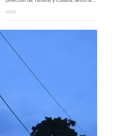
LANZAN EN TACÁMBARO
LA INICIATIVA QUÉDATE EN
CASA, YO TE LO LLEVO”
TACÁMBARO, Michoacán.- La
administración municipal, por medio de la
Dirección de Turismo y Cultura, lanzó la
campaña denominada: “Quédate...